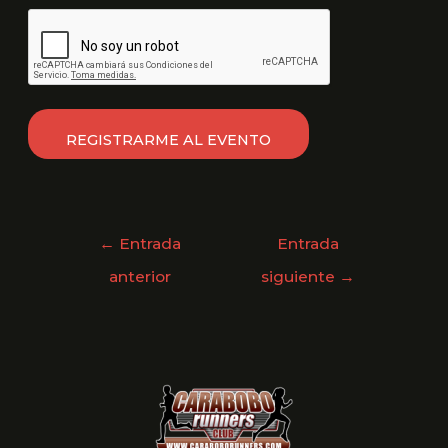
especialmente si manifiesto síntomas propios de la
CAPTCHA
Covid-19 o un contacto cercano los manifiesta, me
comprometo a no participar en el Evento.
←
Entrada
Entrada
anterior
siguiente
→