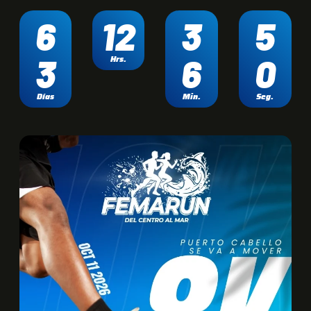
6
12
3
5
3
6
0
Hrs.
Días
Min.
Seg.