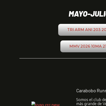
MAYO-JULI
TRI ARM ANI 203 2
MMV 2026 10MA 2
Carabobo Runn
Somos el club d
más grande de V