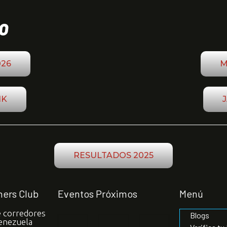
O
026
M
1K
RESULTADOS 2025
ers Club
Eventos Próximos
Menú
e corredores
Blogs
enezuela