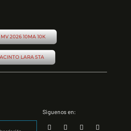
MV 2026 10MA 10K
JACINTO LARA 5TA
Siguenos en: